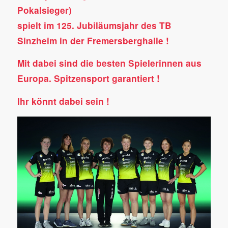
Pokalsieger)
spielt im 125. Jubiläumsjahr des TB
Sinzheim in der Fremersberghalle !
Mit dabei sind die besten Spielerinnen aus
Europa. Spitzensport garantiert !
Ihr könnt dabei sein !