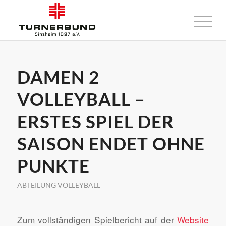
DAMEN 2
VOLLEYBALL –
ERSTES SPIEL DER
SAISON ENDET OHNE
PUNKTE
ABTEILUNG VOLLEYBALL
Zum vollständigen Spielbericht auf der
Website